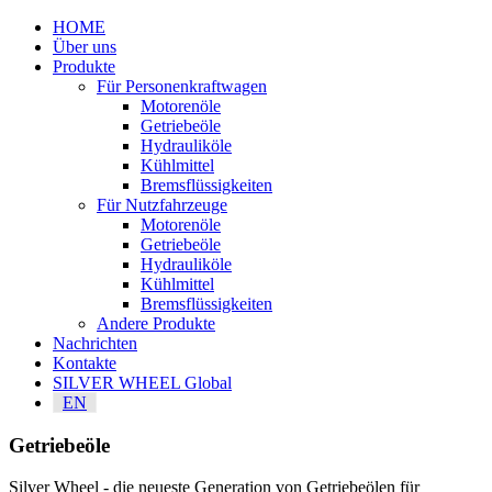
HOME
Über uns
Produkte
Für Personenkraftwagen
Motorenöle
Getriebeöle
Hydrauliköle
Kühlmittel
Bremsflüssigkeiten
Für Nutzfahrzeuge
Motorenöle
Getriebeöle
Hydrauliköle
Kühlmittel
Bremsflüssigkeiten
Andere Produkte
Nachrichten
Kontakte
SILVER WHEEL Global
EN
Getriebeöle
Silver Wheel - die neueste Generation von Getriebeölen für